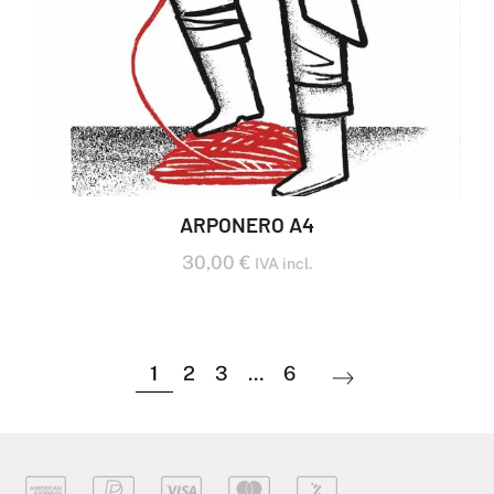
ARPONERO A4
30,00
€
IVA incl.
1
2
3
…
6