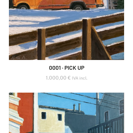
0001 · PICK UP
1.000,00
€
IVA incl.