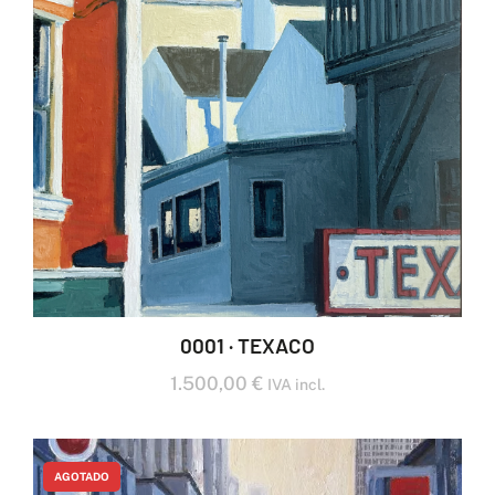
0001 · TEXACO
1.500,00
€
IVA incl.