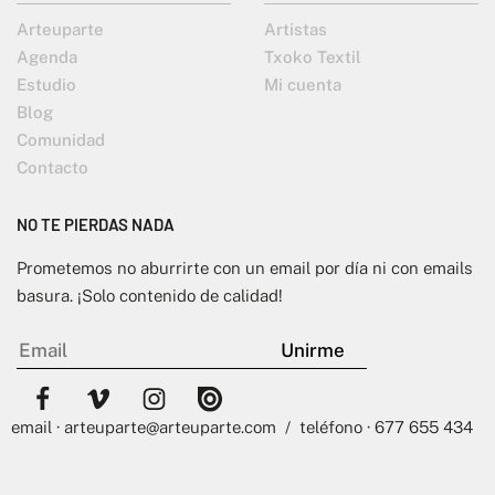
Arteuparte
Artistas
Agenda
Txoko Textil
Estudio
Mi cuenta
Blog
Comunidad
Contacto
NO TE PIERDAS NADA
Prometemos no aburrirte con un email por día ni con emails
basura. ¡Solo contenido de calidad!
email · arteuparte@arteuparte.com / teléfono · 677 655 434