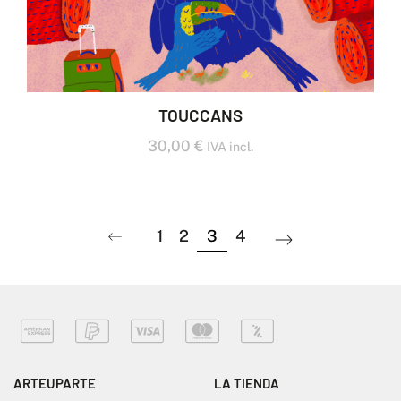
TOUCCANS
30,00
€
IVA incl.
1
2
3
4
ARTEUPARTE
LA TIENDA