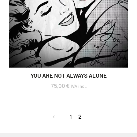
YOU ARE NOT ALWAYS ALONE
75,00
€
IVA incl.
1
2