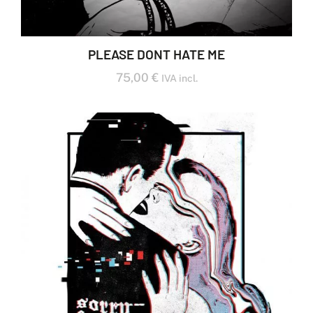
PLEASE DON´T HATE ME
75,00
€
IVA incl.