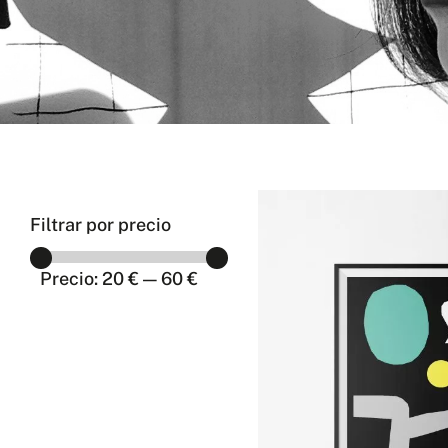
Filtrar por precio
Precio
Precio
Precio:
20 €
—
60 €
mínimo
máximo