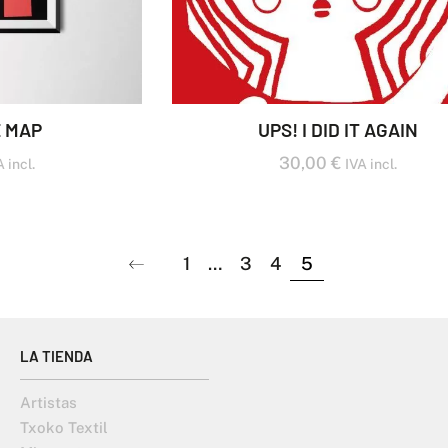
 MAP
UPS! I DID IT AGAIN
30,00
€
 incl.
IVA incl.
1
…
3
4
5
LA TIENDA
Artistas
Txoko Textil