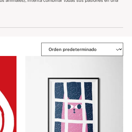
(y los animales), intenta combinar todas sus pasiones en una