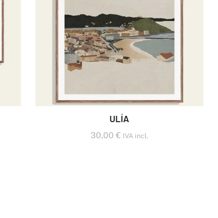
ULÍA
30,00
€
IVA incl.