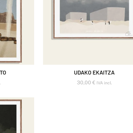
NTO
UDAKO EKAITZA
30,00
€
.
IVA incl.