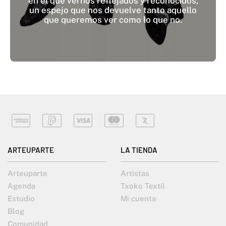
en el que vernos reflejados y reconocidos,
un espejo que nos devuelve tanto aquello
que queremos ver como lo que no.
ARTEUPARTE
LA TIENDA
Arteuparte
Artistas
Agenda
Txoko Textil
Estudio
Mi cuenta
Blog
Comunidad