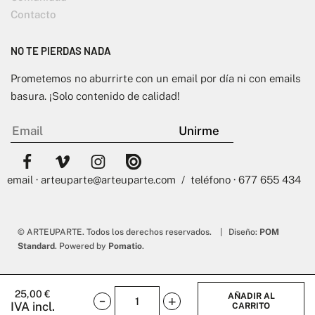
Contacto
NO TE PIERDAS NADA
Prometemos no aburrirte con un email por día ni con emails
basura. ¡Solo contenido de calidad!
email · arteuparte@arteuparte.com / teléfono · 677 655 434
© ARTEUPARTE. Todos los derechos reservados. | Diseño:
POM
Standard
. Powered by
Pomatio
.
25,00
€
AÑADIR AL
IVA incl.
CARRITO
Asco.