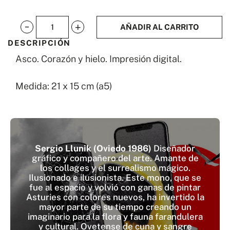
AÑADIR AL CARRITO
Asco.
DESCRIPCIÓN
Corazón
Asco. Corazón y hielo. Impresión digital.
y
hielo.
Medida: 21 x 15 cm (a5)
cantidad
Sergio Llunik (Oviedo 1986)
Diseñador
gráfico y compañero del arte. Amante de
los collages y el surrealismo mágico.
Ilusionado e ilusionista. Este mono, que se
fue al espacio y volvió con ganas de pintar
Asturies con colores nuevos, ha invertido la
mayor parte de su tiempo creando un
imaginario para la flora y fauna farandulera
y cultural. Ovetense de cuna y sangre