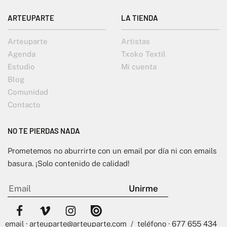
ARTEUPARTE
LA TIENDA
Arteuparte
Artistas
Agenda
Txoko Textil
Estudio
Mi cuenta
Blog
Comunidad
Contacto
NO TE PIERDAS NADA
Prometemos no aburrirte con un email por día ni con emails
basura. ¡Solo contenido de calidad!
email · arteuparte@arteuparte.com / teléfono · 677 655 434