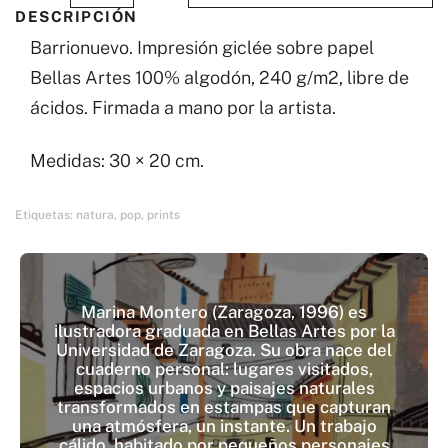
DESCRIPCIÓN
cantidad
Barrionuevo. Impresión giclée sobre papel
Bellas Artes 100% algodón, 240 g/m2, libre de
ácidos. Firmada a mano por la artista.
Medidas: 30 × 20 cm.
Etiquetas:
natura
,
pop
,
prints
Marina Montero (Zaragoza, 1996) es
ilustradora graduada en Bellas Artes por la
Universidad de Zaragoza. Su obra nace del
cuaderno personal: lugares visitados,
espacios urbanos y paisajes naturales
transformados en estampas que capturan
una atmósfera, un instante. Un trabajo
cálido, habitado por pequeños personajes