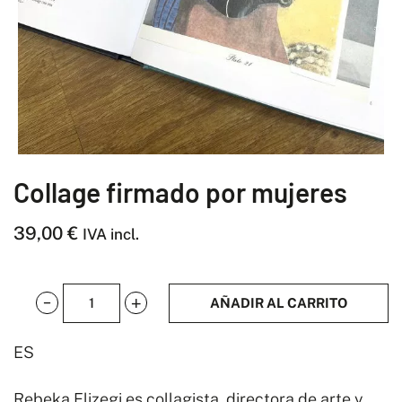
Collage firmado por mujeres
39,00
€
IVA incl.
AÑADIR AL CARRITO
Collage
firmado
ES
por
mujeres
Rebeka Elizegi es collagista, directora de arte y