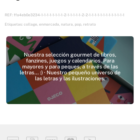
REF:
ffa4eb0e3234-1-1-1-1-1-1-1-1-2-1-1-1-1-1-2-2-1-1-1-1-1-1-1-1-1-1-1-1-1
Etiquetas:
collage
,
enmarcada
,
natura
,
pop
,
retrato
Nuestra selección gourmet de libros,
fanzines, juegos y calendarios. Para
mayores y para peques, a través de las
letras... :) · Nuestro pequeño universo de
las letras y las ilustraciones.