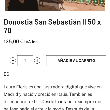
Donostia San Sebastián II 50 x
70
125,00
€
IVA incl.
AÑADIR AL CARRITO
Donostia
San
ES
Sebastián
II
Laura Floris es una ilustradora digital que vive en
50
Madrid y nació y creció en Italia. También es
x
diseñadora textil. «Desde la infancia, siempre me
70
ha fascinado el arte y la moda. Después de la