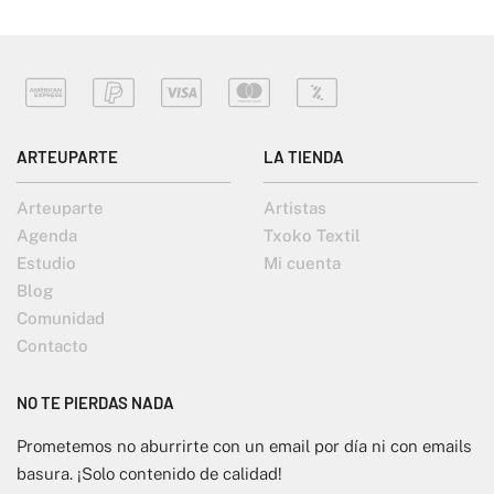
ARTEUPARTE
LA TIENDA
Arteuparte
Artistas
Agenda
Txoko Textil
Estudio
Mi cuenta
Blog
Comunidad
Contacto
NO TE PIERDAS NADA
Prometemos no aburrirte con un email por día ni con emails
basura. ¡Solo contenido de calidad!