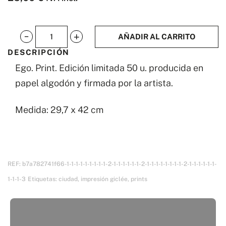
AÑADIR AL CARRITO
Ego
DESCRIPCIÓN
cantidad
Ego. Print. Edición limitada 50 u. producida en
papel algodón y firmada por la artista.
Medida: 29,7 x 42 cm
REF:
b7a782741f66-1-1-1-1-1-1-1-1-1-2-1-1-1-1-1-1-2-1-1-1-1-1-1-1-1-2-1-1-1-1-1-1-
1-1-1-3
Etiquetas:
ciudad
,
impresión giclée
,
prints