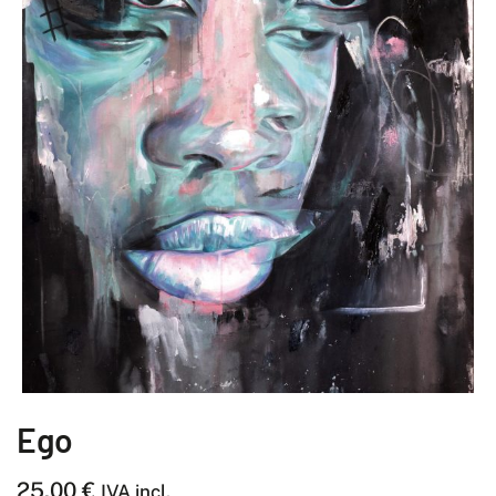
Ego
25,00
€
IVA incl.