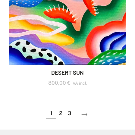
DESERT SUN
800,00
€
IVA incl.
1
2
3