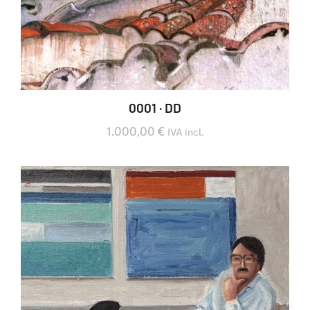
0001 · DD
1.000,00
€
IVA incl.