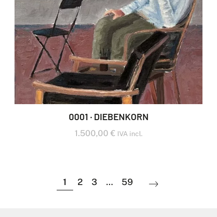
0001 · DIEBENKORN
1.500,00
€
IVA incl.
1
2
3
…
59