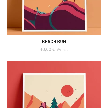
​BEACH BUM
40,00
€
IVA incl.