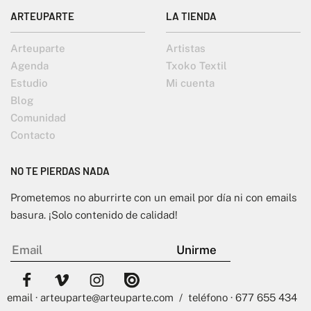
ARTEUPARTE
LA TIENDA
Arteuparte
Artistas
Agenda
Txoko Textil
Estudio
Mi cuenta
Blog
Comunidad
Contacto
NO TE PIERDAS NADA
Prometemos no aburrirte con un email por día ni con emails
basura. ¡Solo contenido de calidad!
email · arteuparte@arteuparte.com / teléfono · 677 655 434