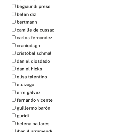
begiaundi press
belén diz
bertmann
camille de cussac
carlos fernandez
craniodsgn
cristóbal schmal
daniel diosdado
daniel hicks
elisa talentino
eloizaga
erre gálvez
fernando vicente
guillermo barón
guridi
helena pallarés
iban illarramendi