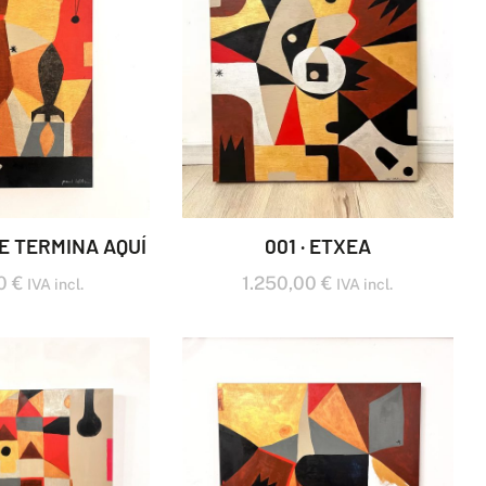
JE TERMINA AQUÍ
001 · ETXEA
00
€
1.250,00
€
IVA incl.
IVA incl.