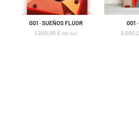
001 · SUEÑOS FLÚOR
001 
1.250,00
€
2.500,
IVA incl.