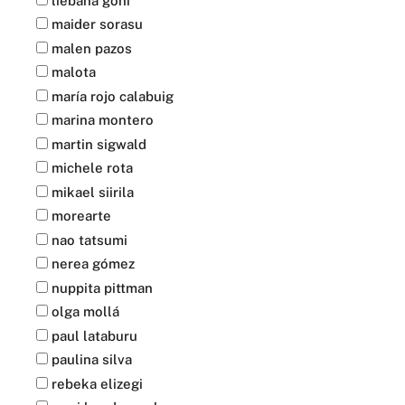
liebana goñi
maider sorasu
malen pazos
malota
maría rojo calabuig
marina montero
martin sigwald
michele rota
mikael siirila
morearte
nao tatsumi
nerea gómez
nuppita pittman
olga mollá
paul lataburu
paulina silva
rebeka elizegi