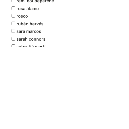
remi boudeperche
rosa álamo
rosco
rubén hervás
sara marcos
sarah connors
sebastiá martí
serena carella
Quitar filtros
sergio llunik
soy nok
APLICAR FILTROS
sr gotta
udane juaristi
usoa blanco
uxue del río
victor escandell
wenceslao robles
xelon