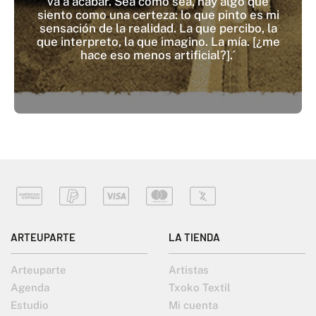
va a acabar. Sea como sea, hay algo que
siento como una certeza: lo que pinto es mi
sensación de la realidad. La que percibo, la
que interpreto, la que imagino. La mía. [¿me
hace eso menos artificial?].´
ARTEUPARTE
LA TIENDA
Arteuparte
Artistas
Agenda
Txoko Textil
Estudio
Mi cuenta