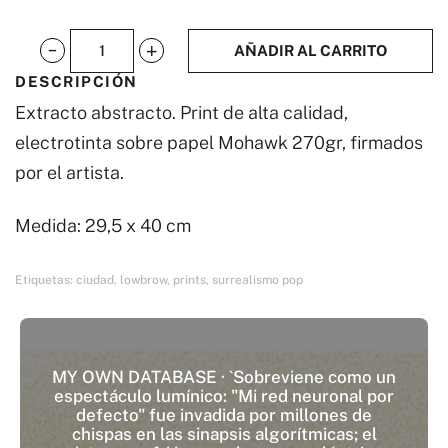
AÑADIR AL CARRITO
Extracto
DESCRIPCIÓN
abstracto
Extracto abstracto. Print de alta calidad,
cantidad
electrotinta sobre papel Mohawk 270gr, firmados
por el artista.
Medida: 29,5 x 40 cm
Etiquetas:
ciudad
,
lowbrow
,
prints
,
surrealismo pop
MY OWN DATABASE · `Sobreviene como un
espectáculo lumínico: "Mi red neuronal por
defecto" fue invadida por millones de
chispas en las sinapsis algorítmicas; el