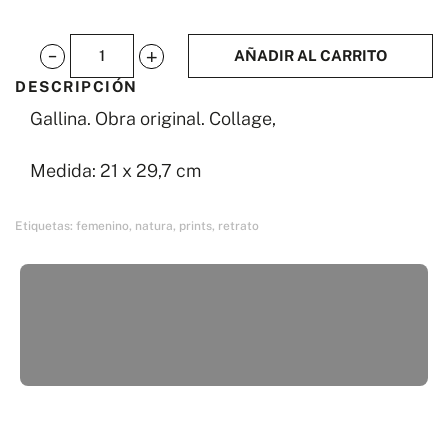
AÑADIR AL CARRITO
AAA
DESCRIPCIÓN
Gallina
Gallina. Obra original. Collage,
(obra
original)
Medida: 21 x 29,7 cm
cantidad
Etiquetas:
femenino
,
natura
,
prints
,
retrato