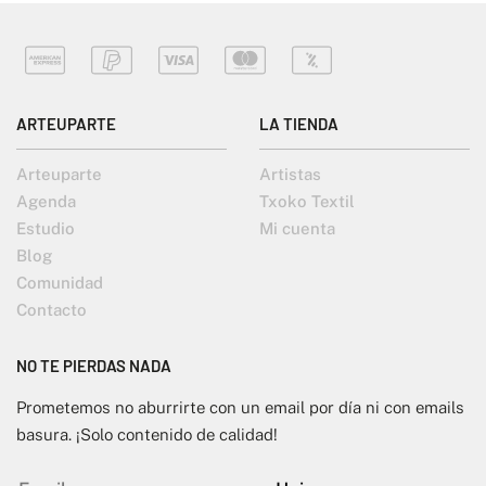
ARTEUPARTE
LA TIENDA
Arteuparte
Artistas
Agenda
Txoko Textil
Estudio
Mi cuenta
Blog
Comunidad
Contacto
NO TE PIERDAS NADA
Prometemos no aburrirte con un email por día ni con emails
basura. ¡Solo contenido de calidad!