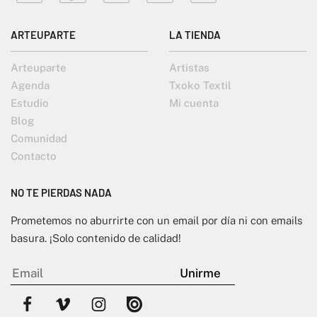
ARTEUPARTE
LA TIENDA
Arteuparte
Artistas
Agenda
Txoko Textil
Estudio
Mi cuenta
Blog
Comunidad
Contacto
NO TE PIERDAS NADA
Prometemos no aburrirte con un email por día ni con emails
basura. ¡Solo contenido de calidad!