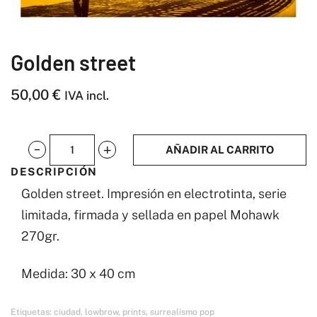
Golden street
50,00
€
IVA incl.
AÑADIR AL CARRITO
Golden
DESCRIPCIÓN
street
Golden street. Impresión en electrotinta, serie
cantidad
limitada, firmada y sellada en papel Mohawk
270gr.
Medida: 30 x 40 cm
Etiquetas:
ciudad
,
lowbrow
,
prints
,
surrealismo pop