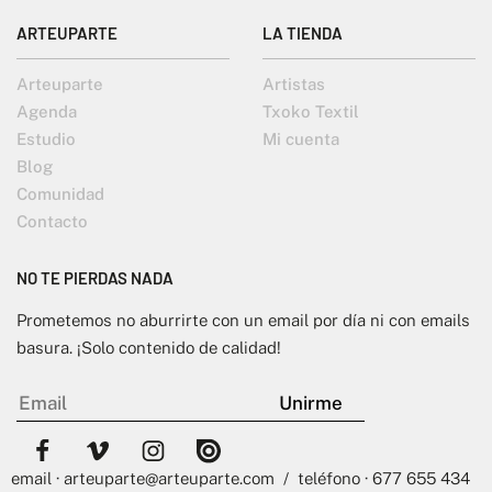
ARTEUPARTE
LA TIENDA
Arteuparte
Artistas
Agenda
Txoko Textil
Estudio
Mi cuenta
Blog
Comunidad
Contacto
NO TE PIERDAS NADA
Prometemos no aburrirte con un email por día ni con emails
basura. ¡Solo contenido de calidad!
email · arteuparte@arteuparte.com / teléfono · 677 655 434