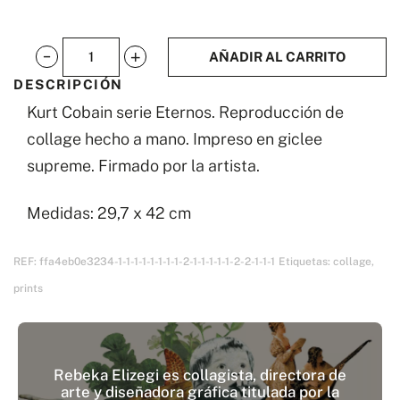
AÑADIR AL CARRITO
Kurt
DESCRIPCIÓN
Cobain
Kurt Cobain serie Eternos. Reproducción de
cantidad
collage hecho a mano. Impreso en giclee
supreme. Firmado por la artista.
Medidas: 29,7 x 42 cm
REF:
ffa4eb0e3234-1-1-1-1-1-1-1-1-2-1-1-1-1-1-2-2-1-1-1
Etiquetas:
collage
,
prints
Rebeka Elizegi es collagista, directora de
arte y diseñadora gráfica titulada por la