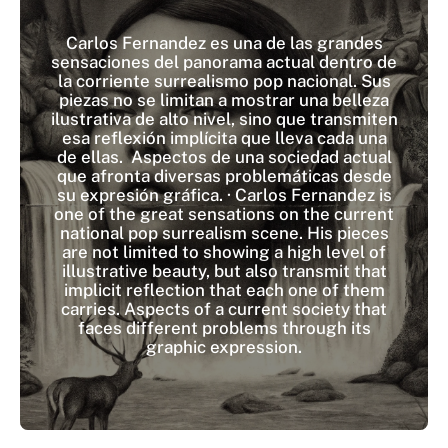
Carlos Fernandez es una de las grandes
sensaciones del panorama actual dentro de
la corriente surrealismo pop nacional. Sus
piezas no se limitan a mostrar una belleza
ilustrativa de alto nivel, sino que transmiten
esa reflexión implícita que lleva cada una
de ellas. Aspectos de una sociedad actual
que afronta diversas problemáticas desde
su expresión gráfica. · Carlos Fernandez is
one of the great sensations on the current
national pop surrealism scene. His pieces
are not limited to showing a high level of
illustrative beauty, but also transmit that
implicit reflection that each one of them
carries. Aspects of a current society that
faces different problems through its
graphic expression.