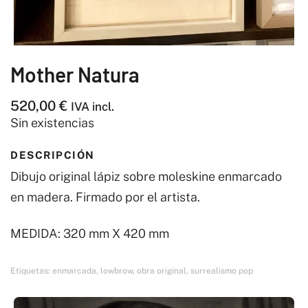
Mother Natura
520,00
€
IVA incl.
Sin existencias
DESCRIPCIÓN
Dibujo original lápiz sobre moleskine enmarcado
en madera. Firmado por el artista.
MEDIDA: 320 mm X 420 mm
Etiquetas:
enmarcada
,
lowbrow
,
obra original
,
surrealismo pop