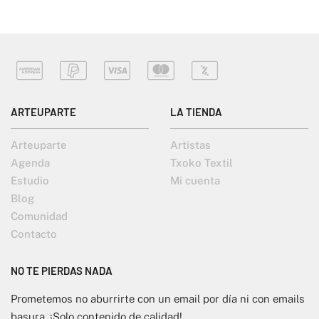
ARTEUPARTE
LA TIENDA
Arteuparte
Artistas
Agenda
Txoko Textil
Estudio
Mi cuenta
Blog
Comunidad
Contacto
NO TE PIERDAS NADA
Prometemos no aburrirte con un email por día ni con emails
basura. ¡Solo contenido de calidad!