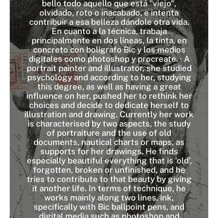
bello todo aquello que está "viejo",
olvidado, roto o inacabado, e intenta
contribuir a esa belleza dándole otra vida.
En cuanto a la técnica, trabaja
principalmente en dos líneas, la tinta, en
concreto con bolígrafo Bic y los medios
digitales como photoshop y procreate. · A
portrait painter and illustrator, she studied
psychology and according to her, studying
this degree, as well as having a great
influence on her, pushed her to rethink her
choices and decide to dedicate herself to
illustration and drawing. Currently her work
is characterised by two aspects, the study
of portraiture and the use of old
documents, nautical charts or maps, as
supports for her drawings. He finds
especially beautiful everything that is ‘old’,
forgotten, broken or unfinished, and he
tries to contribute to that beauty by giving
it another life. In terms of technique, he
works mainly along two lines, ink,
specifically with Bic ballpoint pens, and
digital media such as photoshop and