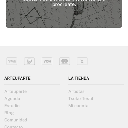
procreate.
ARTEUPARTE
LA TIENDA
Arteuparte
Artistas
Agenda
Txoko Textil
Estudio
Mi cuenta
Blog
Comunidad
Contacto