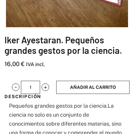
Iker Ayestaran. Pequeños
grandes gestos por la ciencia.
16,00
€
IVA incl.
AÑADIR AL CARRITO
Iker
DESCRIPCIÓN
Ayestaran.
Pequeños grandes gestos por la ciencia.La
Pequeños
ciencia no solo es un conjunto de
grandes
conocimientos sobre diferentes materias, sino
gestos
una forma de conocer y comprender el mundo