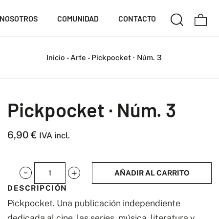
NOSOTROS
COMUNIDAD
CONTACTO
Inicio
-
Arte
-
Pickpocket · Núm. 3
Pickpocket · Núm. 3
6,90
€
IVA incl.
AÑADIR AL CARRITO
Pickpocket
DESCRIPCIÓN
·
Pickpocket. Una publicación independiente
Núm.
dedicada al cine, las series, música, literatura y