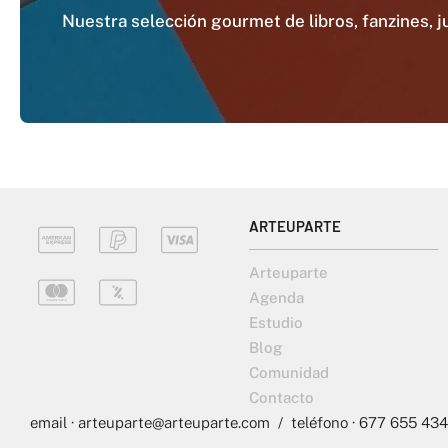
Nuestra selección gourmet de libros, fanzines, ju
ARTEUPARTE
Arteuparte
Agenda
Estudio
Blog
Comunidad
Contacto
email · arteuparte@arteuparte.com / teléfono · 677 655 434