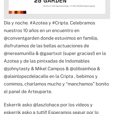
Día y noche.
#Azotea
y
#Cripta
. Celebramos
nuestros 10 años en un encuentro en
@conventgarden
donde estuvimos en familia,
disfrutamos de las bellas actuaciones de
@nereamunilla
&
@gaartxot
(super gracias!) en la
Azotea y de las pintxadas de Indomables
@johnytasty
& Mikel Campos &
@olibiainhoa
&
@alainlopezdelacalle
en la Cripta , bebimos y
comimos, charlamos mucho y “manchamos” bonito
el panel de Arteuparte.
Eskerrik asko
@laszlohace
por los vídeos y
eskerrik asko a tutti!! Esperamos seguir por lo