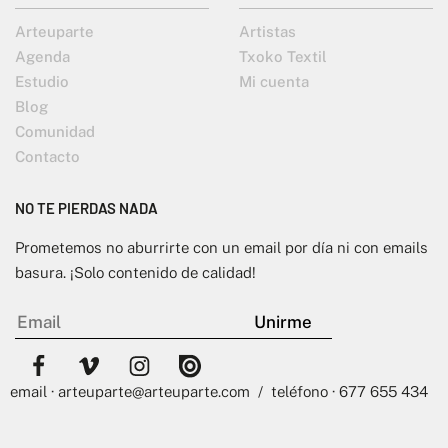
Arteuparte
Artistas
Agenda
Txoko Textil
Estudio
Mi cuenta
Blog
Comunidad
Contacto
NO TE PIERDAS NADA
Prometemos no aburrirte con un email por día ni con emails
basura. ¡Solo contenido de calidad!
email · arteuparte@arteuparte.com / teléfono · 677 655 434