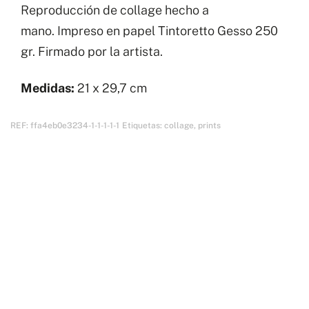
Reproducción de collage hecho a
Collage
mano. Impreso en papel Tintoretto Gesso 250
XIII
gr. Firmado por la artista.
cantidad
Medidas:
21 x 29,7 cm
REF:
ffa4eb0e3234-1-1-1-1-1
Etiquetas:
collage
,
prints