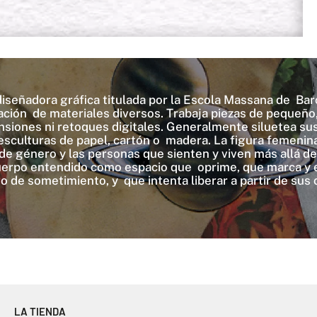
y diseñadora gráfica titulada por la Escola Massana de B
oración de materiales diversos. Trabaja piezas de pequeñ
nsiones ni retoques digitales. Generalmente siluetea su
esculturas de papel, cartón o madera. La figura femenin
de género y las personas que sienten y viven más allá d
uerpo entendido como espacio que oprime, que marca y e
o de sometimiento, y que intenta liberar a partir de sus
LA TIENDA