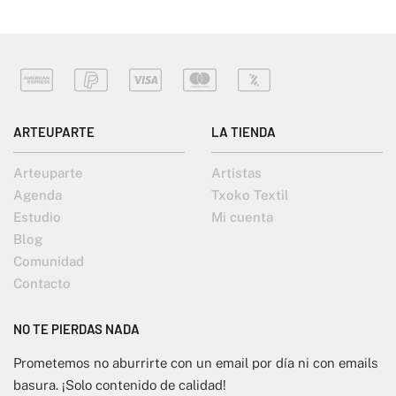
ARTEUPARTE
LA TIENDA
Arteuparte
Artistas
Agenda
Txoko Textil
Estudio
Mi cuenta
Blog
Comunidad
Contacto
NO TE PIERDAS NADA
Prometemos no aburrirte con un email por día ni con emails
basura. ¡Solo contenido de calidad!