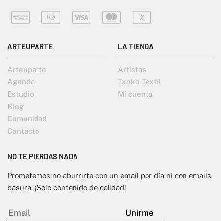
ARTEUPARTE
LA TIENDA
Arteuparte
Artistas
Agenda
Txoko Textil
Estudio
Mi cuenta
Blog
Comunidad
Contacto
NO TE PIERDAS NADA
Prometemos no aburrirte con un email por día ni con emails
basura. ¡Solo contenido de calidad!