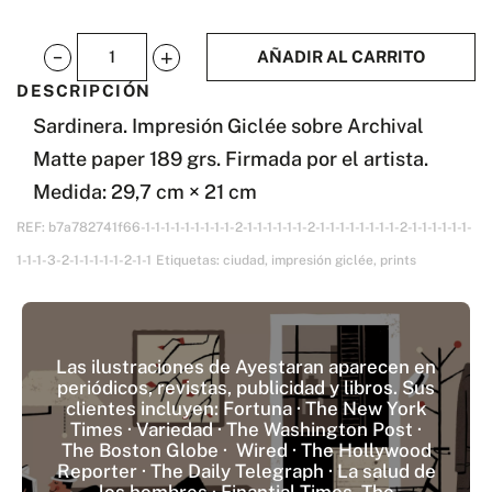
AÑADIR AL CARRITO
Sardinera
DESCRIPCIÓN
A4
Sardinera. Impresión Giclée sobre Archival
cantidad
Matte paper 189 grs. Firmada por el artista.
Medida: 29,7 cm × 21 cm
REF:
b7a782741f66-1-1-1-1-1-1-1-1-1-2-1-1-1-1-1-1-2-1-1-1-1-1-1-1-1-2-1-1-1-1-1-1-
1-1-1-3-2-1-1-1-1-1-2-1-1
Etiquetas:
ciudad
,
impresión giclée
,
prints
Las ilustraciones de Ayestaran aparecen en
periódicos, revistas, publicidad y libros. Sus
clientes incluyen: Fortuna · The New York
Times · Variedad · The Washington Post ·
The Boston Globe · Wired · The Hollywood
Reporter · The Daily Telegraph · La salud de
los hombres · Finantial Times The