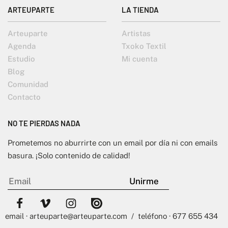
ARTEUPARTE
LA TIENDA
Arteuparte
Artistas
Agenda
Txoko Textil
Estudio
Mi cuenta
Blog
Comunidad
Contacto
NO TE PIERDAS NADA
Prometemos no aburrirte con un email por día ni con emails
basura. ¡Solo contenido de calidad!
email · arteuparte@arteuparte.com / teléfono · 677 655 434