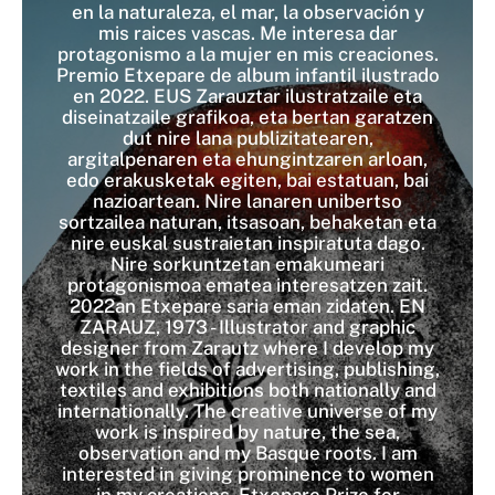
en la naturaleza, el mar, la observación y
mis raices vascas. Me interesa dar
protagonismo a la mujer en mis creaciones.
Premio Etxepare de album infantil ilustrado
en 2022. EUS Zarauztar ilustratzaile eta
diseinatzaile grafikoa, eta bertan garatzen
dut nire lana publizitatearen,
argitalpenaren eta ehungintzaren arloan,
edo erakusketak egiten, bai estatuan, bai
nazioartean. Nire lanaren unibertso
sortzailea naturan, itsasoan, behaketan eta
nire euskal sustraietan inspiratuta dago.
Nire sorkuntzetan emakumeari
protagonismoa ematea interesatzen zait.
2022an Etxepare saria eman zidaten. EN
ZARAUZ, 1973 - Illustrator and graphic
designer from Zarautz where I develop my
work in the fields of advertising, publishing,
textiles and exhibitions both nationally and
internationally. The creative universe of my
work is inspired by nature, the sea,
observation and my Basque roots. I am
interested in giving prominence to women
in my creations. Etxepare Prize for