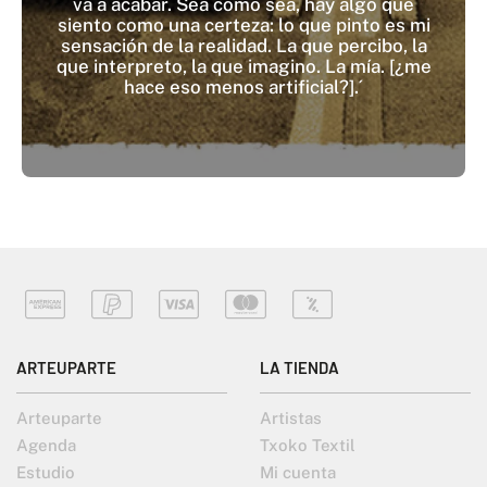
va a acabar. Sea como sea, hay algo que
siento como una certeza: lo que pinto es mi
sensación de la realidad. La que percibo, la
que interpreto, la que imagino. La mía. [¿me
hace eso menos artificial?].´
ARTEUPARTE
LA TIENDA
Arteuparte
Artistas
Agenda
Txoko Textil
Estudio
Mi cuenta