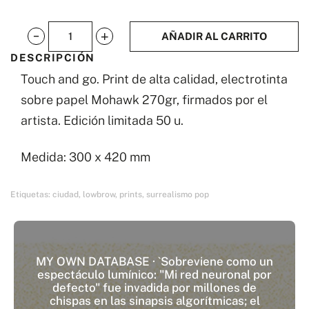
AÑADIR AL CARRITO
Touch
DESCRIPCIÓN
and
Touch and go. Print de alta calidad, electrotinta
go
sobre papel Mohawk 270gr, firmados por el
2
artista. Edición limitada 50 u.
cantidad
Medida: 300 x 420 mm
Etiquetas:
ciudad
,
lowbrow
,
prints
,
surrealismo pop
MY OWN DATABASE · `Sobreviene como un
espectáculo lumínico: "Mi red neuronal por
defecto" fue invadida por millones de
chispas en las sinapsis algorítmicas; el