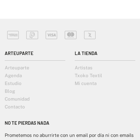
ARTEUPARTE
LA TIENDA
Arteuparte
Artistas
Agenda
Txoko Textil
Estudio
Mi cuenta
Blog
Comunidad
Contacto
NO TE PIERDAS NADA
Prometemos no aburrirte con un email por día ni con emails