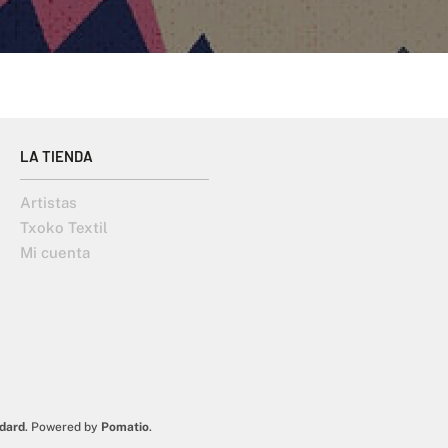
LA TIENDA
Artistas
Txoko Textil
Mi cuenta
dard
. Powered by
Pomatio
.