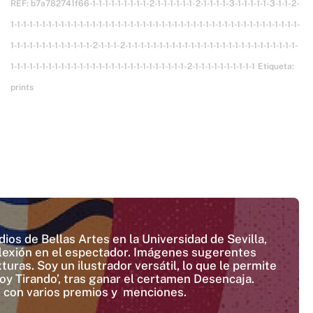
REF:
b7a782741f66-1-1-1-1-1-1-1-1-1-2-1-1-1-1-1-1-2-1-1-1-1-3-1-1-1-1-1-3-1-1-2-
1-1-1-1-1-1-1-1-1-1-1-1-1-1-1-1-1-1-1-1-1-1-1-1-1-1-1-1-1-1-1-1-1-1-1-1-1-1-1-1-1-1-1-1-1-1-
1-1-1-1-1-1-1-1-1-1-1-1-1-2-1-1-1-2-1-1-1-1-1-1-1-1-1-1-1-1-1-1-1-1-1-1-1-1-1-1-1-1-1-1-1-
1-1-1-1-1-1-1-1-1-1-1-1-1-1-1-1-1-1-1-1-1-1-1-1-1-1-1-1-2-1-1-1-1-1-1-1-1-1-1
Etiqueta:
prints
ios de Bellas Artes en la Universidad de Sevilla,
reflexión en el espectador. Imágenes sugerentes
uras. Soy un ilustrador versátil, lo que le permite
'Voy Tirando’, tras ganar el certamen Desencaja.
o con varios premios y menciones.