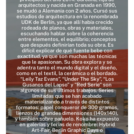
arquitectos y nacida en Granada en 1990,
se mudó a Alemania con 2 años. Cursó sus
estudios de arquitectura en la renombrada
UDK de Berlín, ya que allí había crecido
rodeada de planos, obras y materiales,
escuchando hablar sobre la coherencia
entre elementos, el equilibrio; conceptos
que después definirían toda su obra. Es
difícil explicar de qué fuente bebe con
exactitud, ya que son muchas las técnicas
que le apasionan. Su obra explora y se
adentra tanto el mundo digital y el diseño,
como en el textil, la cerámica o el bordado.
“Leily Taz Evans”, “Under The Sky”, “Los
Gusanos del Lapso” y "Red Serie” son
algunos de sus últimos trabajos. Series
limitadas que se han acabado
materializando a través de distintos
formatos: papel conqueror de 300 gramos,
lienzos de grandes dimensiones (140x140),
y también sobre pañuelo. Koko ha expuesto
en galerías y ferias de renombre: Hybrid
Art-Fair, Berlin Graphic Days o