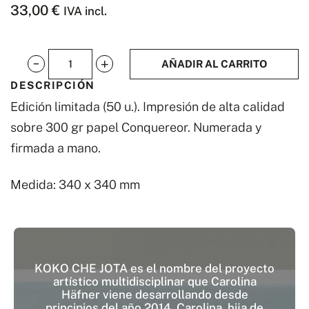
33,00
€
IVA incl.
AÑADIR AL CARRITO
Under
DESCRIPCIÓN
the
Edición limitada (50 u.). Impresión de alta calidad
sky
sobre 300 gr papel Conquereor. Numerada y
Nº3
firmada a mano.
cantidad
Medida: 340 x 340 mm
KOKO CHE JOTA es el nombre del proyecto
artístico multidisciplinar que Carolina
Häfner viene desarrollando desde
principios del año 2014. Carolina, hija de