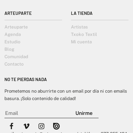
ARTEUPARTE
LA TIENDA
Arteuparte
Artistas
Agenda
Txoko Textil
Estudio
Mi cuenta
Blog
Comunidad
Contacto
NO TE PIERDAS NADA
Prometemos no aburrirte con un email por día ni con emails
basura. ¡Solo contenido de calidad!