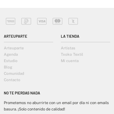
ARTEUPARTE
LA TIENDA
Arteuparte
Artistas
Agenda
Txoko Textil
Estudio
Mi cuenta
Blog
Comunidad
Contacto
NO TE PIERDAS NADA
Prometemos no aburrirte con un email por día ni con emails
basura. ¡Solo contenido de calidad!