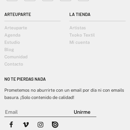
ARTEUPARTE
LA TIENDA
Arteuparte
Artistas
Agenda
Txoko Textil
Estudio
Mi cuenta
Blog
Comunidad
Contacto
NO TE PIERDAS NADA
Prometemos no aburrirte con un email por día ni con emails
basura. ¡Solo contenido de calidad!