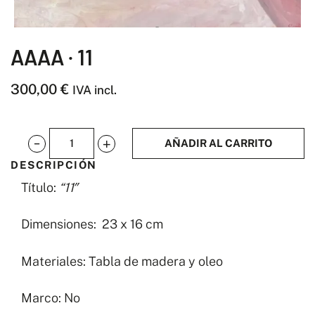
AAAA · 11
300,00
€
IVA incl.
AÑADIR AL CARRITO
AAAA
DESCRIPCIÓN
·
Título:
“11″
11
cantidad
Dimensiones: 23 x 16 cm
Materiales: Tabla de madera y oleo
Marco: No