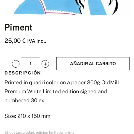
Piment
25,00
€
IVA incl.
AÑADIR AL CARRITO
Piment
DESCRIPCIÓN
cantidad
Printed in quadri color on a paper 300g OldMill
Premium White Limited edition signed and
numbered 30 ex
Size: 210 x 150 mm
Etiquetas:
ciudad
,
edición limitada
,
prints