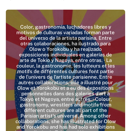
Color, gastronomía, luchadores libres y
motivos de culturas variadas forman parte
del universo de la artista parisina. Entre
otras colaboraciones, ha ilustrado para
Olow o Yorokobu y ha realizado
exposiciones individuales en galerías de
arte de Tokio y Nagoya, entre otras. · La
couleur, la gastronomie, les lutteurs et les
motifs de différentes cultures font partie
de l'univers de l'artiste parisienne. Entre
autres collaborations, elle a illustré pour
Olow et Yorokobu et a eu des expositions
personnelles dans des galeries d'art à
Tokyo et Nagoya, entre autres. · Colour,
gastronomy, wrestlers and motifs from
different cultures are all part of the
Parisian artist's universe. Among other
collaborations, she has illustrated for Olow
and Yorokobu and has had solo exhibitions