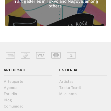
in art galleries in Tokyo and Nagoya, among
others.
ARTEUPARTE
LA TIENDA
Arteuparte
Artistas
Agenda
Txoko Textil
Estudio
Mi cuenta
Blog
Comunidad