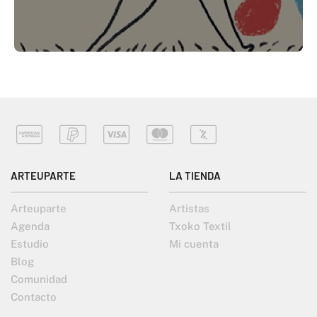
ARTEUPARTE
LA TIENDA
Arteuparte
Artistas
Agenda
Txoko Textil
Estudio
Mi cuenta
Blog
Comunidad
Contacto