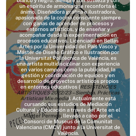
blanco y negro. Siempre con sutileza y con
un espíritu de armonía que reconforta el
ánimo. Diseñadora gráfica e ilustradora,
apasionada de la cocina consciente siempre
con ganas de aprender de procesos y
entornos artísticos, y de enseñar y
acompañar desde la experimentación en
procesos educativos. Licenciada en Bellas
Artes por la Universidad del País Vasco y
Máster de Diseño Gráfico e Ilustración por
la Universitat Politècnica de València, es
una artista multidisciplinar con experiencia
en varios campos como la publicidad, la
gestión y coordinación de equipos y en
desarrollo de proyectos artísticos propios
en entornos educativos (
RESISTÈNCIES
ARTÍSTIQUES 2022/23 – Siembra. Prácticas
Artísticas Mix-media
).
Actualmente está
cursando sus estudios de Mediación
Cultural y Educación a través del Arte en el
Master Permea
, llevado a cabo por el
Consorci de Museus de la Comunitat
Valenciana (CMCV) junto a la Universitat de
València.