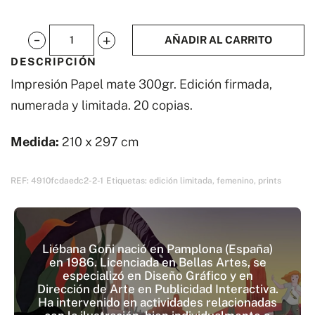
AÑADIR AL CARRITO
Amiga
DESCRIPCIÓN
II
Impresión Papel mate 300gr.
Edición firmada,
cantidad
numerada y limitada. 20 copias.
Medida:
210 x 297 cm
REF:
4910fcdaedc2-2-1
Etiquetas:
edición limitada
,
femenino
,
prints
Liébana Goñi nació en Pamplona (España)
en 1986. Licenciada en Bellas Artes, se
especializó en Diseño Gráfico y en
Dirección de Arte en Publicidad Interactiva.
Ha intervenido en actividades relacionadas