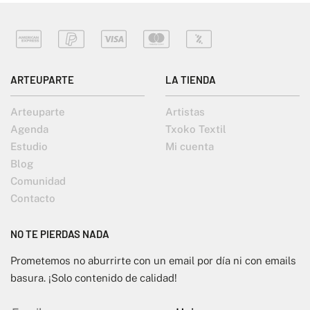
ARTEUPARTE
LA TIENDA
Arteuparte
Artistas
Agenda
Txoko Textil
Estudio
Mi cuenta
Blog
Comunidad
Contacto
NO TE PIERDAS NADA
Prometemos no aburrirte con un email por día ni con emails
basura. ¡Solo contenido de calidad!