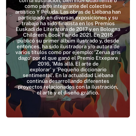
con la ilustración, bien individualmente o
como parte integrante del colectivo
artístico Y Peluda. Las obras de Liébana han
participado en diversas exposiciones y su
trabajo ha sido finalista en los Premios
Euskadi de Literatura de 2017 y en Bologna
Children's Book Fair de 2021. En 2015
publicó su primer álbum ilustrado y, desde
entonces, ha sido ilustradora y/o autora de
varios títulos como por ejemplo: 'Zerua gris
dago' por el que ganó el Premio Etxepare
2016, 'Más allá. El arte de
explorar' y 'Pequeño diccionario
sentimental'. En la actualidad Liébana
continúa desarrollando diferentes
proyectos relacionados con la ilustración,
el arte y el diseño gráfico.