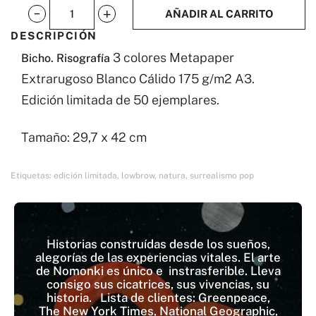
AÑADIR AL CARRITO
Bicho
DESCRIPCIÓN
cantidad
3 colores Metapaper
Bicho. Risografía
Extrarugoso Blanco Cálido 175 g/m2 A3.
Edición limitada de 50 ejemplares.
Tamaño: 29,7 x 42 cm
Etiquetas:
edición limitada
,
lowbrow
,
natura
,
surrealismo pop
Historias construídas desde los sueños,
alegorías de las experiencias vitales. El arte
de Nomonki es único e instrasferible. Lleva
consigo sus cicatrices, sus vivencias, su
historia. Lista de clientes: Greenpeace,
The New York Times, National Geographic,