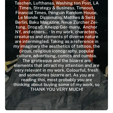
Taschen, Lufthansa, Washing ton Post, LA
Times, Strategy & Business, Timeout,
Financial Times, Penguin Random House,
Le Monde Diplomatiq, Matthes & Seitz
Berlin, Baku Magazine, Neue Zürcher Zei-
tung, Droga5, Kneipp Ger- many, Anchor
NY, and others… · In my work, characters,
creatures and elements of diverse nature
are intermingled. Taking as a reference in
my imaginary the aesthetics of tattoos, the
circus, religious iconography, popular
culture, advertising, comics and cumbia.
The grotesque and the bizarre are
elements that attract my attention and are
very relevant in my work. Colourful, fresh
and sometimes bizarre art. As you are
reading this, most probably you are
thinking about buying some of my work, so
THANK YOU VERY MUCH!