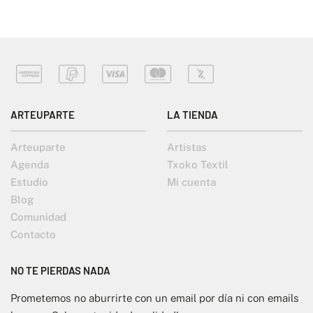
ARTEUPARTE
LA TIENDA
Arteuparte
Artistas
Agenda
Txoko Textil
Estudio
Mi cuenta
Blog
Comunidad
Contacto
NO TE PIERDAS NADA
Prometemos no aburrirte con un email por día ni con emails