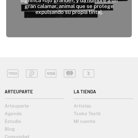
significa «ojo grande», y da nombre a un
gran calamar, animal que se protege
expulsando su propia tinta].
ARTEUPARTE
LA TIENDA
Arteuparte
Artistas
Agenda
Txoko Textil
Estudio
Mi cuenta
Blog
Comunidad