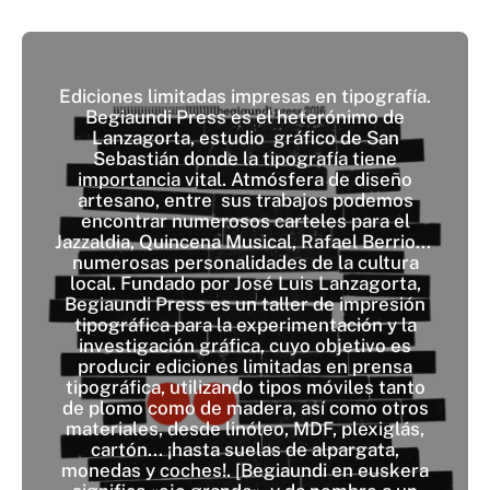
Ediciones limitadas impresas en tipografía.
Begiaundi Press es el heterónimo de
Lanzagorta, estudio gráfico de San
Sebastián donde la tipografía tiene
importancia vital. Atmósfera de diseño
artesano, entre sus trabajos podemos
encontrar numerosos carteles para el
Jazzaldia, Quincena Musical, Rafael Berrio...
numerosas personalidades de la cultura
local. Fundado por José Luis Lanzagorta,
Begiaundi Press es un taller de impresión
tipográfica para la experimentación y la
investigación gráfica, cuyo objetivo es
producir ediciones limitadas en prensa
tipográfica, utilizando tipos móviles tanto
de plomo como de madera, así como otros
materiales, desde linóleo, MDF, plexiglás,
cartón... ¡hasta suelas de alpargata,
monedas y coches!. [Begiaundi en euskera