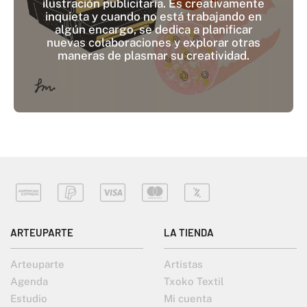
ilustración publicitaria. Es creativamente
inquieta y cuando no está trabajando en
algún encargo, se dedica a planificar
nuevas colaboraciones y explorar otras
maneras de plasmar su creatividad.
ARTEUPARTE
LA TIENDA
Arteuparte
Artistas
Agenda
Txoko Textil
Estudio
Mi cuenta