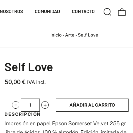
NOSOTROS
COMUNIDAD
CONTACTO
Inicio
-
Arte
-
Self Love
Self Love
50,00
€
IVA incl.
AÑADIR AL CARRITO
Self
DESCRIPCIÓN
Love
Impresión en papel Epson Somerset Velvet 255 gr
cantidad
libre de ácidos, 100 % algodón. Edición limitada de