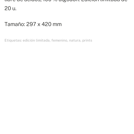
20 u.
Tamaño: 297 x 420 mm
Etiquetas:
edición limitada
,
femenino
,
natura
,
prints