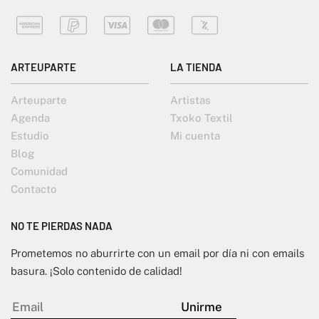
ARTEUPARTE
LA TIENDA
Arteuparte
Artistas
Agenda
Txoko Textil
Estudio
Mi cuenta
Blog
Comunidad
Contacto
NO TE PIERDAS NADA
Prometemos no aburrirte con un email por día ni con emails
basura. ¡Solo contenido de calidad!