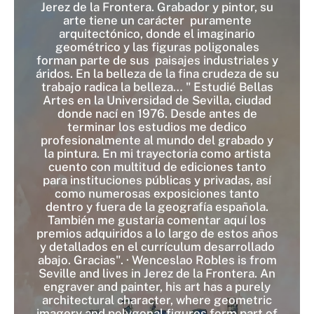
Jerez de la Frontera. Grabador y pintor, su
arte tiene un carácter puramente
arquitectónico, donde el imaginario
geométrico y las figuras poligonales
forman parte de sus paisajes industriales y
áridos. En la belleza de la fina crudeza de su
trabajo radica la belleza… " Estudié Bellas
Artes en la Universidad de Sevilla, ciudad
donde nací en 1976. Desde antes de
terminar los estudios me dedico
profesionalmente al mundo del grabado y
la pintura. En mi trayectoria como artista
cuento con multitud de ediciones tanto
para instituciones públicas y privadas, así
como numerosas exposiciones tanto
dentro y fuera de la geografía española.
También me gustaría comentar aquí los
premios adquiridos a lo largo de estos años
y detallados en el currículum desarrollado
abajo. Gracias". · Wenceslao Robles is from
Seville and lives in Jerez de la Frontera. An
engraver and painter, his art has a purely
architectural character, where geometric
imagery and polygonal figures form part of