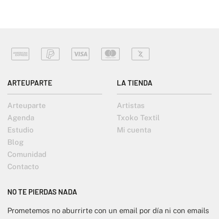
ARTEUPARTE
LA TIENDA
Arteuparte
Artistas
Agenda
Txoko Textil
Estudio
Mi cuenta
Blog
Comunidad
Contacto
NO TE PIERDAS NADA
Prometemos no aburrirte con un email por día ni con emails