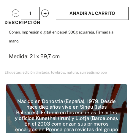
AÑADIR AL CARRITO
Cohen
DESCRIPCIÓN
a4
Cohen. Impresión digital en papel 300g acuarela. Firmada a
cantidad
mano.
Medida: 21 x 29,7 cm
Etiquetas:
edición limitada
,
lowbrow
,
natura
,
surrealismo pop
Nacido en Donostia (España), 1979. Desde
hace diez años vive en Sineu (Islas
Baleares). Estudió en las escuelas de artes
y oficios Kunsthal (Irun) y Llotja (Barcelona).
En el 2003 comienzan sus primeros
encargos en Prensa para revistas del grupo