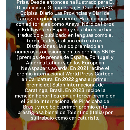
Prisa. Desde entonces ha ilustrado para El
Diario Vasco, Grupo Prisa, El Correo ,ABC,
Colpisa, Diario Las Provincias y Diari de
Tarragona principalmente. Ha colaborado
con editoriales como Anaya, Nórdica libros
o Edelvives en España y sus libros se han
traducido y publicado en lenguas como el
turco, inglés, italiano entre otros.
Distinciones Ha sido premiado en
numerosas ocasiones en los premios SNDE
( premios de prensa de España, Portugal y
América Latina) y en los European
Newspapers awards. En 2021 recibe el
premio internacional World Press Cartoon
en Caricatura. En 2022 gana el primer
premio del Salón Internacional de
Caratinga, Brasil. En 2023 recibe la
mención honorífica con un tercer premio en
el Salão Internacional de Piracicaba de
Brasil y recibe el primer premio en la
prestigiosa bienal de Tolentino (Italia) por
su trabajo como caricaturista.