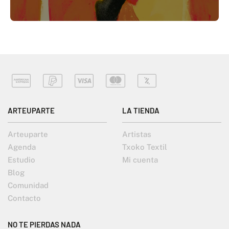
ARTEUPARTE
LA TIENDA
Arteuparte
Artistas
Agenda
Txoko Textil
Estudio
Mi cuenta
Blog
Comunidad
Contacto
NO TE PIERDAS NADA