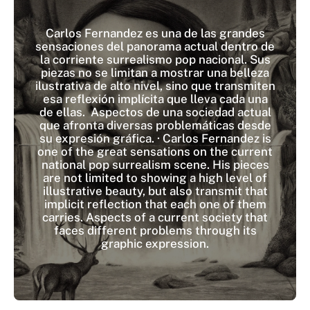
Carlos Fernandez es una de las grandes
sensaciones del panorama actual dentro de
la corriente surrealismo pop nacional. Sus
piezas no se limitan a mostrar una belleza
ilustrativa de alto nivel, sino que transmiten
esa reflexión implícita que lleva cada una
de ellas. Aspectos de una sociedad actual
que afronta diversas problemáticas desde
su expresión gráfica. · Carlos Fernandez is
one of the great sensations on the current
national pop surrealism scene. His pieces
are not limited to showing a high level of
illustrative beauty, but also transmit that
implicit reflection that each one of them
carries. Aspects of a current society that
faces different problems through its
graphic expression.