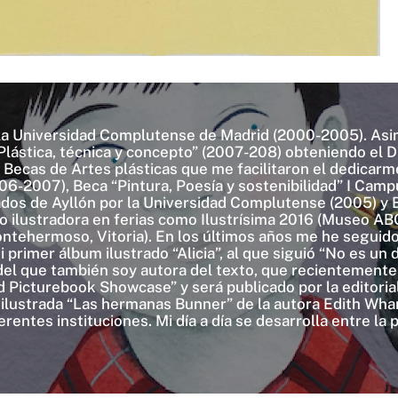
 la Universidad Complutense de Madrid (2000-2005). Asi
Plástica, técnica y concepto” (2007-208) obteniendo el 
Becas de Artes plásticas que me facilitaron el dedicarme 
06-2007), Beca “Pintura, Poesía y sostenibilidad” I Camp
dos de Ayllón por la Universidad Complutense (2005) y 
 ilustradora en ferias como Ilustrísima 2016 (Museo AB
ntehermoso, Vitoria). En los últimos años me he seguido 
 primer álbum ilustrado “Alicia”, al que siguió “No es un
o del que también soy autora del texto, que recientement
 Picturebook Showcase” y será publicado por la editorial
a ilustrada “Las hermanas Bunner” de la autora Edith Wh
entes instituciones. Mi día a día se desarrolla entre la pi