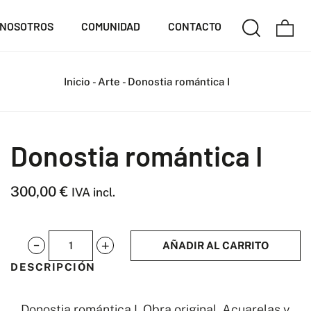
NOSOTROS
COMUNIDAD
CONTACTO
Inicio
-
Arte
-
Donostia romántica I
Donostia romántica I
300,00
€
IVA incl.
AÑADIR AL CARRITO
Donostia
DESCRIPCIÓN
romántica
I
Donostia romántica I. Obra original. Acuarelas y