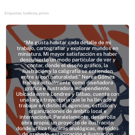
Etiquetas:
lowbrow
,
prints
“Me gusta habitar cada detalle de mi
trabajo, cartografiar y explorar mundos en
miniatura. Mi mayor satisfacción es haber
descubierto un modo particular de ver y
contar, donde el diseño gráfico, la
ilustración y la caligrafía se entienden
entre sí con naturalidad.” Nerea Gómez
trabaja actualmente como diseñadora
gráfica e ilustradora independiente.
Ubicada entre Londres y Bilbao, cuenta con
una larga trayectoria que le ha llevado a
trabajar en distintas agencias, estudios y
organizaciones de ámbito local e
internacional. Paralelamente, desarrolla
obra propia, un proyecto de ilustración
donde utiliza técnicas analógicas, métodos
de grabado, estampación e ilustración