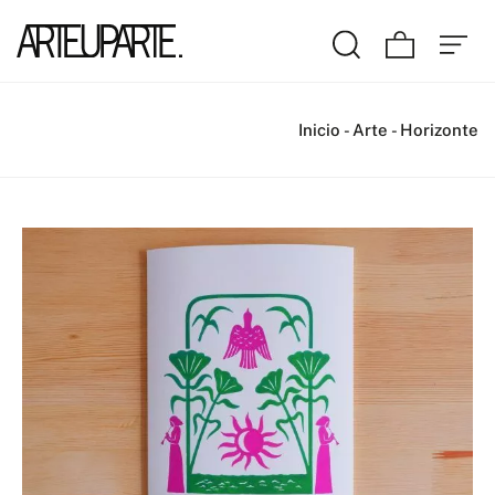
Inicio
-
Arte
-
Horizonte