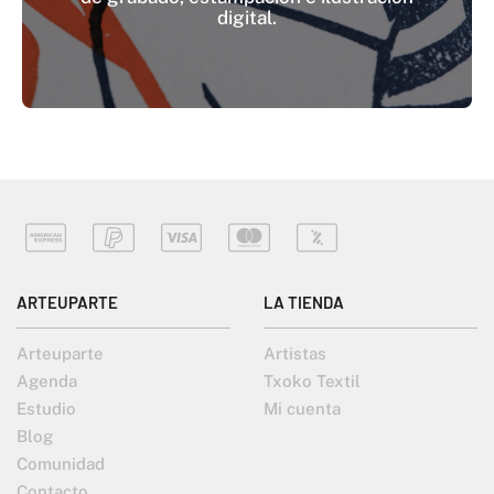
digital.
ARTEUPARTE
LA TIENDA
Arteuparte
Artistas
Agenda
Txoko Textil
Estudio
Mi cuenta
Blog
Comunidad
Contacto